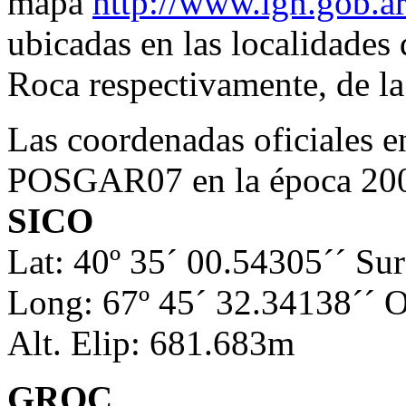
mapa
http://www.ign.gob.a
ubicadas en las localidades
Roca respectivamente, de la
Las coordenadas oficiales e
POSGAR07 en la época 200
SICO
Lat: 40º 35´ 00.54305´´ Sur
Long: 67º 45´ 32.34138´´ O
Alt. Elip: 681.683m
GROC