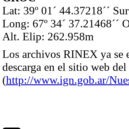
Lat: 39º 01´ 44.37218´´ Sur
Long: 67º 34´ 37.21468´´ O
Alt. Elip: 262.958m
Los archivos RINEX ya se e
descarga en el sitio web de
(
http://www.ign.gob.ar/Nu