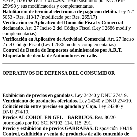
AFIP , 100/198 DGI Y 4104/98- Texto sustituido por RG AFIP
259/98 y sus modificatorias y complementarias.
Habilitación de terminal electrónica de pago con débito.
Ley N.º
5053 - Res. 113/17 (modificada por Res. 265/17)
Verificación en Aplicativo del Domicilio Fiscal y Comercial
declarado
. Art. 27 Inciso 2 del Código Fiscal (Ley I 2686 modif y
complementarias)
Verificación en Aplicativo de Actividad Comercial.
Art. 27 Inciso
2 del Código Fiscal (Ley I 2686 modif y complementarias)
Control de Deuda de Impuestos administrados por A.R.T.
Etiquetado de deuda de Automotores en calle.
.
OPERATIVOS DE DEFENSA DEL CONSUMIDOR
Exhibición de precios en góndolas.
Ley 24240 y DNU 274/19.
Vencimiento de productos ofertados.
Ley 24240 y DNU 274/19.
Coincidencia entre precios en góndola y Caja.
Ley 24240 y
DNU 274/19.
Precios ALCOHOL EN GEL – BARBIJOS.
Res. 86/20 –
prorrogado por RG SCI Nº102, 114, 115, 291.
Precio y exhibición de precios GARRAFAS.
Disposición 104/19.
Control, exhibición y venta de productos de alto contenido de